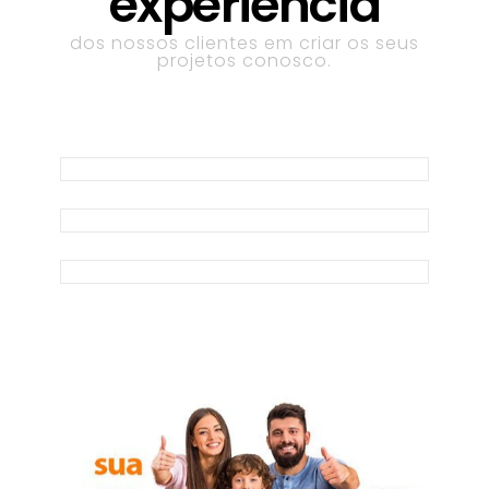
experiência
dos nossos clientes em criar os seus
projetos conosco.