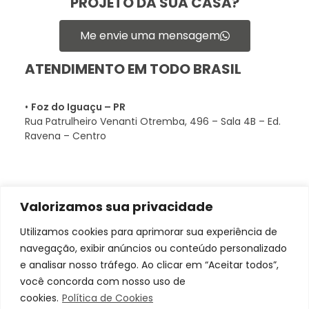
PROJETO DA SUA CASA?
Me envie uma mensagem
ATENDIMENTO EM TODO BRASIL
•
Foz do Iguaçu – PR
Rua Patrulheiro Venanti Otremba, 496 – Sala 4B – Ed.
Ravena – Centro
Valorizamos sua privacidade
Utilizamos cookies para aprimorar sua experiência de
navegação, exibir anúncios ou conteúdo personalizado
e analisar nosso tráfego. Ao clicar em “Aceitar todos”,
CONECTE-SE CONOSCO
você concorda com nosso uso de
Albergoni Arquitetura e Regularização
Projetos de Arquitetura, Designer. Engenharia e regularização de INSS de obra
cookies.
Política de Cookies