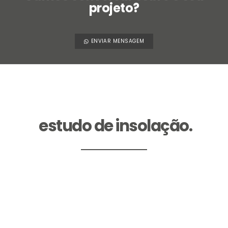
projeto?
ENVIAR MENSAGEM
Nosso método também
contempla
estudo de insolação.
Neste estudo iremos analisar qual será a incidência
solar nos ambientes, posicionar de forma estratégica
o layout da casa. Isso irá evitar que sua casa fique
muito quente no verão ou muito gelada no inverno,
problemas de mofo, bolor e falta de iluminação e
ventilação. Veja qual é o melhor posicionamento da