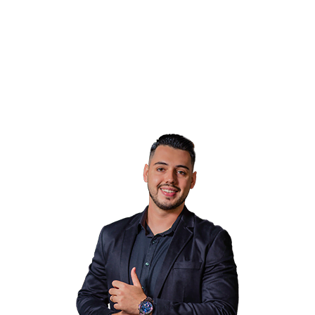
aconstrução da sua casa com segurança e
qualidade.
Viva a experiência de morar em uma casa feita do
seu jeito.
Preencha abaixo para solicitar uma conversa com
nosso arquiteto.