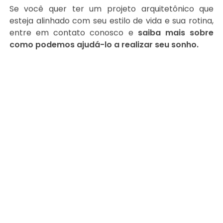
Se você quer ter um projeto arquitetônico que
esteja alinhado com seu estilo de vida e sua rotina,
entre em contato conosco e
saiba mais sobre
como podemos ajudá-lo a realizar seu sonho.
Nos envie uma
mensagem para
conversarmos sobre
o seu projeto.
Nosso escritório de
arquitetura e engenharia é
especializado em projetos residenciais.
Nosso método de desenvolvimento garante que a
sua casa, realmente fique do seu jeito.
Queremos
ouvir suas ideias e te ajudar
a realizar