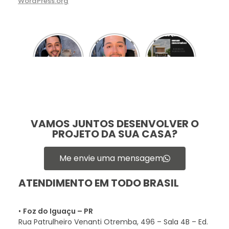
WordPress.org
Comece
Clientes e
Portfólio
por aqui
Depoimentos
Projetos
VAMOS JUNTOS DESENVOLVER O
PROJETO DA SUA CASA?
Me envie uma mensagem
ATENDIMENTO EM TODO BRASIL
•
Foz do Iguaçu – PR
Rua Patrulheiro Venanti Otremba, 496 – Sala 4B – Ed.