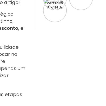
o artigo!
Portfólio
Projetos
tégico
tinho,
esconto
, e
uilidade
ocar no
pre
o apenas um
izar
as etapas