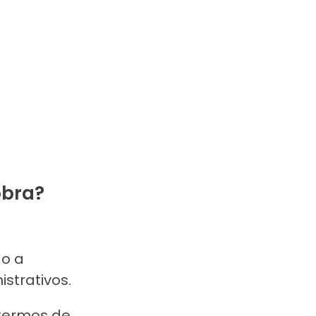
obra?
do a
strativos.
 termos de