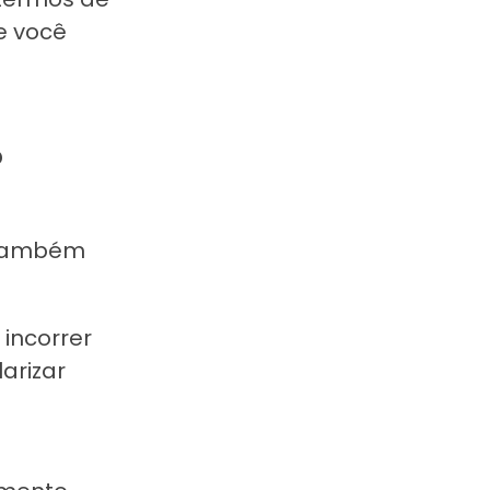
e você
?
s também
 incorrer
arizar