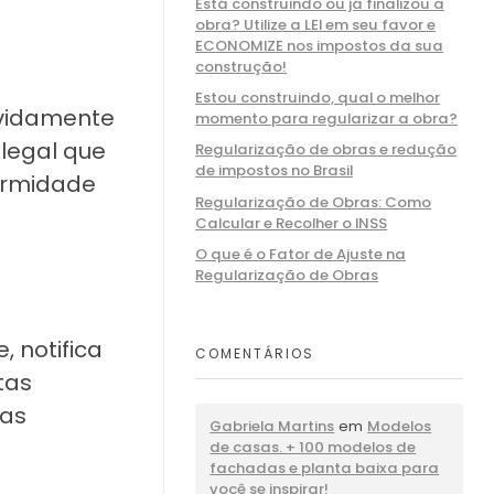
Está construindo ou já finalizou a
obra? Utilize a LEI em seu favor e
ECONOMIZE nos impostos da sua
construção!
Estou construindo, qual o melhor
evidamente
momento para regularizar a obra?
 legal que
Regularização de obras e redução
de impostos no Brasil
ormidade
Regularização de Obras: Como
Calcular e Recolher o INSS
O que é o Fator de Ajuste na
Regularização de Obras
 notifica
COMENTÁRIOS
tas
ras
Gabriela Martins
em
Modelos
de casas. + 100 modelos de
fachadas e planta baixa para
você se inspirar!