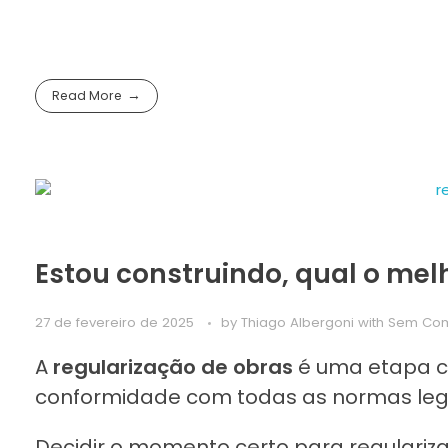
Read More
Estou construindo, qual o mel
27 de fevereiro de 2025
by
Thiago Albergoni
with
Sem Com
A
regularização de obras
é uma etapa cru
conformidade com todas as normas legai
Decidir o momento certo para regulariz