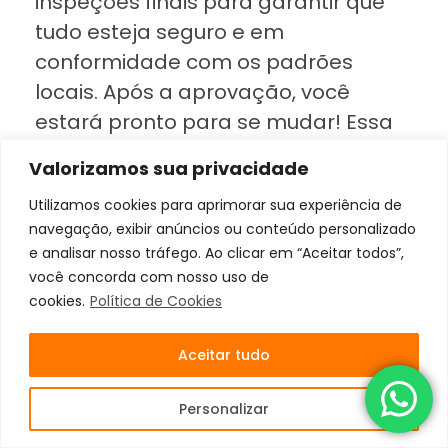
inspeções finais para garantir que
tudo esteja seguro e em
conformidade com os padrões
locais. Após a aprovação, você
estará pronto para se mudar! Essa
fase final geralmente dura algumas
Valorizamos sua privacidade
semanas.
Utilizamos cookies para aprimorar sua experiência de
navegação, exibir anúncios ou conteúdo personalizado
Celebração:
e analisar nosso tráfego. Ao clicar em “Aceitar todos”,
você concorda com nosso uso de
Com a conclusão das inspeções, é
cookies.
Política de Cookies
hora de celebrar a realização do seu
sonho!
Aceitar tudo
Conclusão
Personalizar