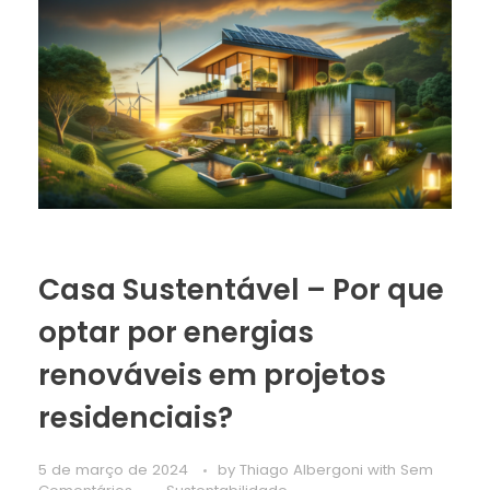
Casa Sustentável – Por que
optar por energias
renováveis em projetos
residenciais?
5 de março de 2024
by
Thiago Albergoni
with
Sem