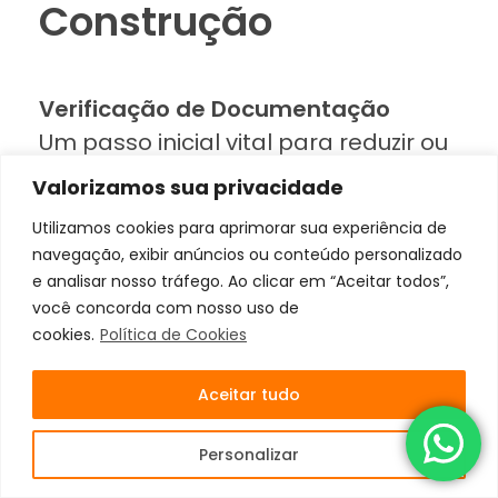
Construção
Verificação de Documentação
Um passo inicial vital para reduzir ou
até eliminar o imposto é a garantia
Valorizamos sua privacidade
de que toda a documentação
Utilizamos cookies para aprimorar sua experiência de
relacionada à obra está
navegação, exibir anúncios ou conteúdo personalizado
devidamente preenchida no
e analisar nosso tráfego. Ao clicar em “Aceitar todos”,
sistema da Receita Federal. Isso
você concorda com nosso uso de
cookies.
Política de Cookies
inclui a verificação minuciosa de
notas fiscais de materiais como
Aceitar tudo
concreto usinado, massa asfáltica e
argamassa, que podem oferecer
Personalizar
oportunidades para pequenos