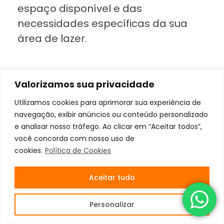
espaço disponível e das
necessidades específicas da sua
área de lazer.
Valorizamos sua privacidade
PROCURANDO UM ARQUITETO
Utilizamos cookies para aprimorar sua experiência de
PARA CONFIAR O PROJETO DA
navegação, exibir anúncios ou conteúdo personalizado
e analisar nosso tráfego. Ao clicar em “Aceitar todos”,
SUA CASA?
você concorda com nosso uso de
cookies.
Política de Cookies
VEJA TUDO O QUE PODEMOS
Aceitar tudo
FAZER POR VOCÊ NA HORA DE
Personalizar
CONSTRUIR SUA FUTURA