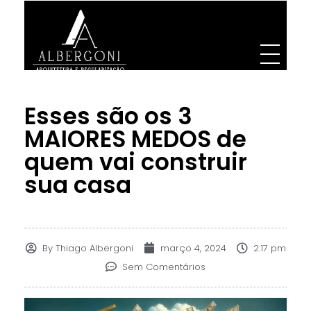
Albergoni Arquitetura e Regularização
Projetos de Arquitetura, Designer. Engenharia e regularização de INSS de obra
Esses são os 3
MAIORES MEDOS de
quem vai construir
sua casa
By
Thiago Albergoni
março 4, 2024
2:17 pm
Sem Comentários